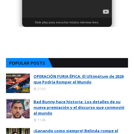
Dale play para escuchar música mientras lees.
POPULAR POSTS
OPERACIÓN FURIA ÉPICA: El Ultimátum de 2026
que Podría Romper el Mundo
21:05
Bad Bunny hace historia: Los detalles de su
nueva premiación y el discurso que conmovió
al mundo
11:46
¡Ganando como siempre! Belinda rompe el