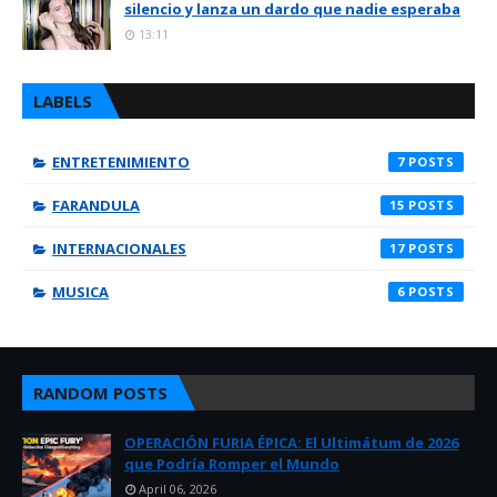
silencio y lanza un dardo que nadie esperaba
13:11
LABELS
ENTRETENIMIENTO
7
FARANDULA
15
INTERNACIONALES
17
MUSICA
6
RANDOM POSTS
OPERACIÓN FURIA ÉPICA: El Ultimátum de 2026
que Podría Romper el Mundo
April 06, 2026