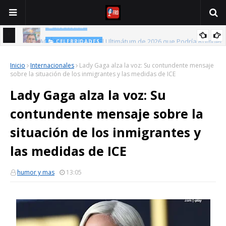
NOTICIAS
OPERACIÓN FURIA ÉPICA: El Ultimátum de 2026 que Podría Romper
CELEBRIDADES
Bad Bunny hace historia: Los detalles de su nueva premiación y
el Mundo
Inicio
Internacionales
Lady Gaga alza la voz: Su contundente mensaje
el discurso que conmovió al mundo
sobre la situación de los inmigrantes y las medidas de ICE
Lady Gaga alza la voz: Su
contundente mensaje sobre la
situación de los inmigrantes y
las medidas de ICE
humor y mas
13:05