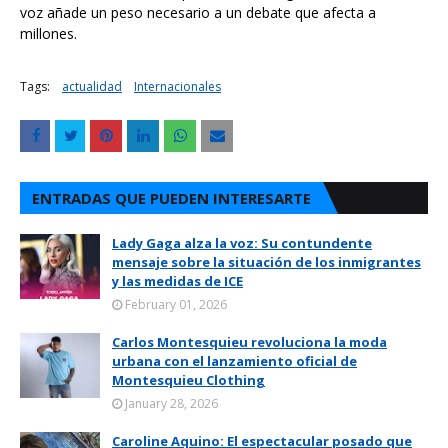
voz añade un peso necesario a un debate que afecta a
millones.
Tags:
actualidad
Internacionales
ENTRADAS QUE PUEDEN INTERESARTE
Lady Gaga alza la voz: Su contundente
mensaje sobre la situación de los inmigrantes
y las medidas de ICE
February 01, 2026
Carlos Montesquieu revoluciona la moda
urbana con el lanzamiento oficial de
Montesquieu Clothing
January 28, 2026
Caroline Aquino: El espectacular posado que