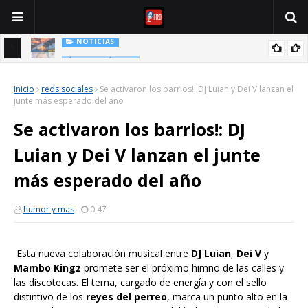
NOTICIAS
OPERACIÓN FURIA ÉPICA: El Ultimátum de 2026 que Podría Romper
CELEBRIDADES
el Mundo
Bad Bunny hace historia: Los detalles de su nueva premiación y
Inicio
reds sociales
Se activaron los barrios!: DJ Luian y Dei V lanzan el
el discurso que conmovió al mundo
junte más esperado del año
Se activaron los barrios!: DJ
Luian y Dei V lanzan el junte
más esperado del año
humor y mas
0:47
Esta nueva colaboración musical entre
DJ Luian
,
Dei V
y
Mambo Kingz
promete ser el próximo himno de las calles y
las discotecas. El tema, cargado de energía y con el sello
distintivo de los
reyes del perreo
, marca un punto alto en la