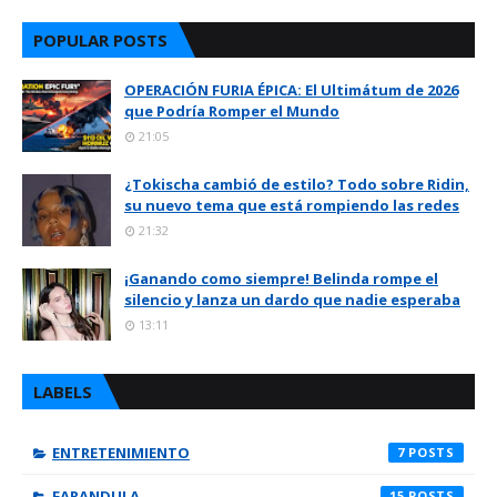
POPULAR POSTS
OPERACIÓN FURIA ÉPICA: El Ultimátum de 2026
que Podría Romper el Mundo
21:05
¿Tokischa cambió de estilo? Todo sobre Ridin,
su nuevo tema que está rompiendo las redes
21:32
¡Ganando como siempre! Belinda rompe el
silencio y lanza un dardo que nadie esperaba
13:11
LABELS
ENTRETENIMIENTO
7
FARANDULA
15