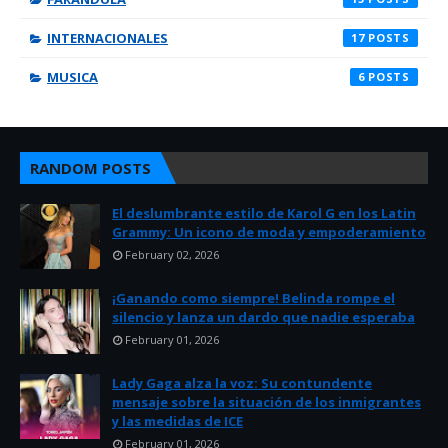
INTERNACIONALES
17
MUSICA
6
RANDOM POSTS
El deslumbrante estilo de Karol G en los Latin
Grammy: Un icono de moda y empoderamiento
February 02, 2026
¡Ganando como siempre! Belinda rompe el
silencio y lanza un dardo que nadie esperaba
February 01, 2026
Lady Gaga alza la voz: Su contundente
mensaje sobre la situación de los inmigrantes
y las medidas de ICE
February 01, 2026