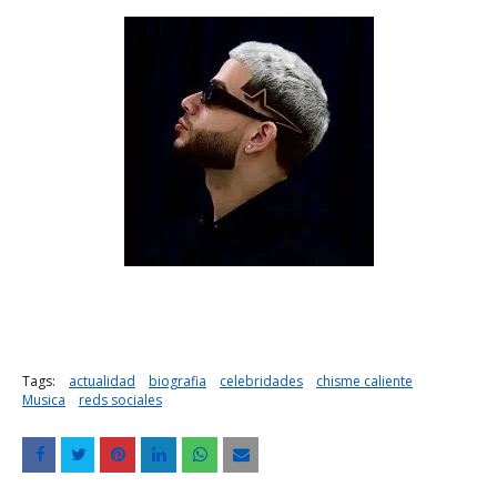
Tags:
actualidad
biografia
celebridades
chisme caliente
Musica
reds sociales